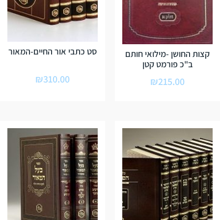
סט כתבי אור החיים-המאור
קצות החושן -מילואי חותם
ב"כ פורמט קטן
₪
310.00
₪
215.00