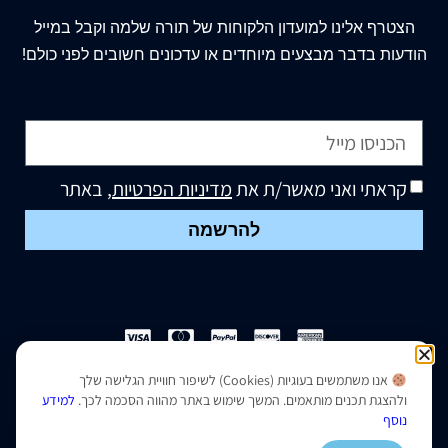
הצטרף
אלינו
למועדון הלקוחות של תורה שלמה וקבל במייל
הודעות בדבר מבצעים מיוחדים או עדכונים חשובים לפני כולם!
קראתי ואני מאשר/ת את
מדיניות הפרטיות
, באתר
להרשמה
אנו משתמשים בעוגיות (Cookies) לשיפור חוויית הגלישה שלך
הצהרת נגישות
|
מדיניות פרטיות
ולהצגת תכנים מותאמים. המשך שימוש באתר מהווה הסכמה לכך.
למידע
נוסף
נבנה ועוצב על ידי –
סמארט סייטס