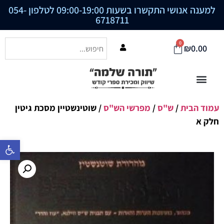
למענה אנושי התקשרו בשעות 09:00-19:00 לטלפון
054-
6718711
0
₪
0.00
עמוד הבית
/
ש"ס
/
מפרשי הש"ס
/ שוטינשטיין מסכת גיטין
חלק א
פתח סרגל נ