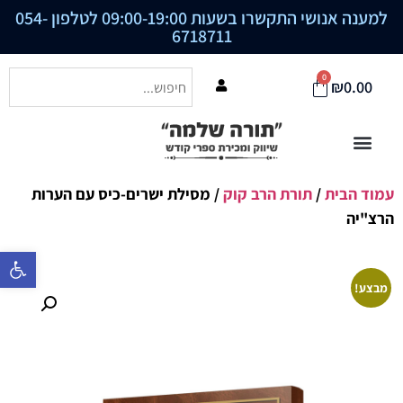
למענה אנושי התקשרו בשעות 09:00-19:00 לטלפון
054-
6718711
0
₪
0.00
עמוד הבית
/
תורת הרב קוק
/ מסילת ישרים-כיס עם הערות
הרצ"יה
פתח סרגל נ
מבצע!