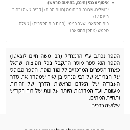
איסוף עצמי (חינם, בתיאום מראש):
ירושלים: שכונת הר חומה (חנות הבית) | קרית משה (רחוב
ריינס 12)
בית הספארי: שער בנימין (חנות בית הספרים) | מעלה
מכמש (מחסן ההוצאה)
הספר נכתב ע
י הרמח
ל
רבי משה חיים לוצאטו
)
(
"
"
הספר הוא ספר מוסר התקבל בכל תפוצות ישראל
כאחד הספרים המרכזיים ללימוד מוסר
הספר מבוסס
.
על הבריתא של רבי פנחס בן יאיר שמסדר את סדר
העבודה של האדם מראשית הדרך של זהירות
מעוונות ועד המדרגות היותר עליונות של רוח הקודש
ותחיית המתים
.
שלושה כרכים