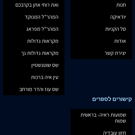
חנות
ואת רוחי אתן בקרבכם
יודאיקה
המהר"ל המנוקד
סל הקניות
המהר"ל מפראג
אודות
מקראות גדולות
יצירת קשר
מקראות גדולות נך
שס שוטנשטיין
עין איה ברכות
שס עוז והדר מורחב
קישורים לספרים
שמועות ראיה- בראשית
שמות
חזון עובדיה