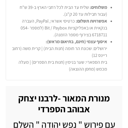
משלוחים:
שליח עד הבית לכל רחבי הארץ ב-39 ש"ח
(עבור חבילות עד 20 ק"ג).
אפשרויות תשלום:
כרטיסי אשראי, PayPal, העברה
בנקאית או באפליקציות Bit / Paybox (למספר 054-
6718711 בצירוף מספר הזמנה).
איסוף עצמי (חינם, בתיאום מראש):
ירושלים: שכונת הר חומה (חנות הבית) | קרית משה (רחוב
ריינס 12)
בית הספארי: שער בנימין (חנות בית הספרים) | מעלה
מכמש (מחסן ההוצאה)
מנורת המאור -לרבנו יצחק
אבוהב הספרדי
עם פירוש " נפש יהודה " השלם