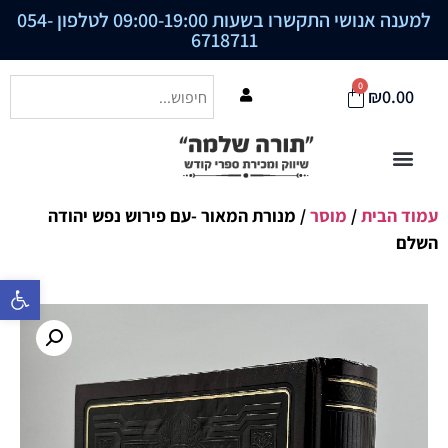
למענה אנושי התקשרו בשעות 09:00-19:00 לטלפון
054-
6718711
0
₪
0.00
עמוד הבית
/
מוסר
/ מנורת המאור -עם פירוש נפש יהודה
השלם
פתח סרגל נ