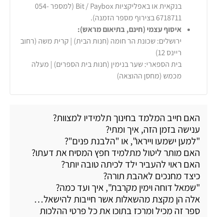
בנקאית או באפליקציות Bit / Paybox (למספר 054-
6718711 בצירוף מספר הזמנה).
איסוף עצמי (חינם, בתיאום מראש):
ירושלים: שכונת הר חומה (חנות הבית) | קרית משה (רחוב
ריינס 12)
בית הספארי: שער בנימין (חנות בית הספרים) | מעלה
מכמש (מחסן ההוצאה)
האם חייב המלמד בחינוך תלמידיו למצוות?
ענישה בזמן הזה, איך ומתי?
"למען ישמעו וייראו", או "הלבנת פנים"?
האם מותר ליטול מתלמיד חפץ המסיח את דעתו?
האם ראוי להעביר ילד לכיתה טובה יותר?
כיצד מחנכים לאהבת תורה?
"שמאל דוחה וימין מקרבת", איך ועד כמה?
אלה הן מקצת מהשאלות אשר חייבות להישאל…
ספר זה מכיל ומרכז בתוכו את כל פרטי ההלכות