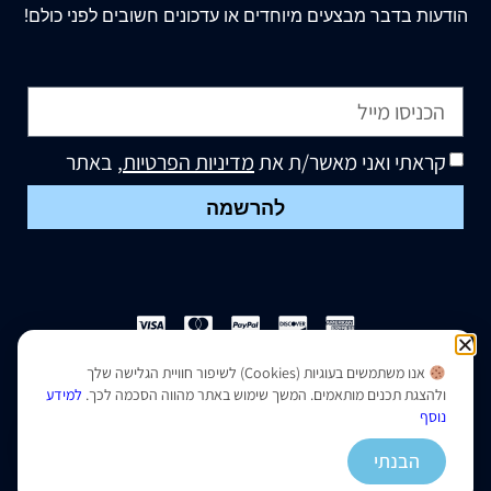
הודעות בדבר מבצעים מיוחדים או עדכונים חשובים לפני כולם!
קראתי ואני מאשר/ת את
מדיניות הפרטיות
, באתר
להרשמה
אנו משתמשים בעוגיות (Cookies) לשיפור חוויית הגלישה שלך
הצהרת נגישות
|
מדיניות פרטיות
ולהצגת תכנים מותאמים. המשך שימוש באתר מהווה הסכמה לכך.
למידע
נוסף
נבנה ועוצב על ידי –
סמארט סייטס
הבנתי