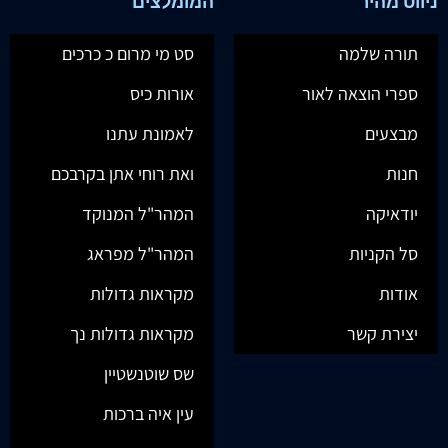
ניווט מהיר
המומלצים
תורה שלמה
סט מי מרום כ כרכים
ספרי הוצאה לאור
אורות כיס
מבצעים
לאמונת עתנו
חנות
ואת רוחי אתן בקרבכם
יודאיקה
המהר"ל המנוקד
סל הקניות
המהר"ל מפראג
אודות
מקראות גדולות
יצירת קשר
מקראות גדולות נך
שס שוטנשטיין
עין איה ברכות