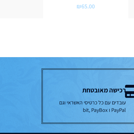
דורג
₪
65.00
5.00
מתוך 5
רכישה מאובטחת
עובדים עם כל כרטיסי האשראי וגם
PayPal ו bit, PayBox