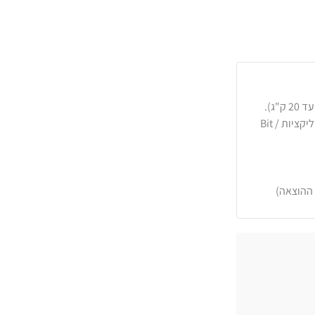
כרטיסי אשראי, PayPal, העברה בנקאית או באפליקציות Bit /
 ההוצאה)