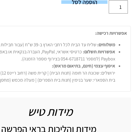
הוספה לסל
אפשרויות רכישה:
משלוחים:
שליח עד הבית לכל רחבי הארץ ב-39 ש"ח (עבור חבילות עד 20 ק"ג).
אפשרויות תשלום:
Paybox (למספר 054-6718711 בצירוף מספר הזמנה).
איסוף עצמי (חינם, בתיאום מראש):
ירושלים: שכונת הר חומה (חנות הבית) | קרית משה (רחוב ריינס 12)
בית הספארי: שער בנימין (חנות בית הספרים) | מעלה מכמש (מחסן
מידות טיש
מידות והליכות בראי הפרשה