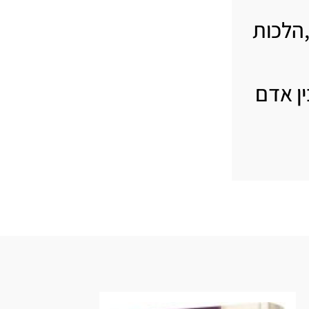
,הלכות
ן אדם