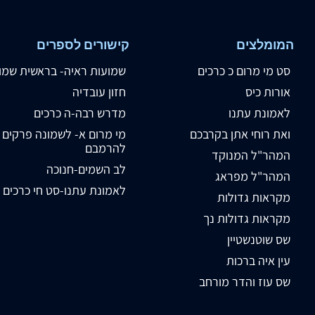
המומלצים
קישורים לספרים
סט מי מרום כ כרכים
שמועות ראיה- בראשית שמו
אורות כיס
חזון עובדיה
לאמונת עתנו
מדרש רבה-ה כרכים
ואת רוחי אתן בקרבכם
מי מרום א- לשמונה פרקים
להרמבם
המהר"ל המנוקד
לב השמים-חנוכה
המהר"ל מפראג
לאמונת עתנו-סט חי כרכים
מקראות גדולות
מקראות גדולות נך
שס שוטנשטיין
עין איה ברכות
שס עוז והדר מורחב