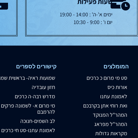
שעות פעילות
ימים א'-ה' : 14:00 - 19:00
יום ו' : 9:00 - 10:30
המומלצים
קישורים לספרים
סט מי מרום כ כרכים
שמועות ראיה- בראשית שמו
אורות כיס
חזון עובדיה
לאמונת עתנו
מדרש רבה-ה כרכים
ואת רוחי אתן בקרבכם
מי מרום א- לשמונה פרקים
להרמבם
המהר"ל המנוקד
לב השמים-חנוכה
המהר"ל מפראג
לאמונת עתנו-סט חי כרכים
מקראות גדולות