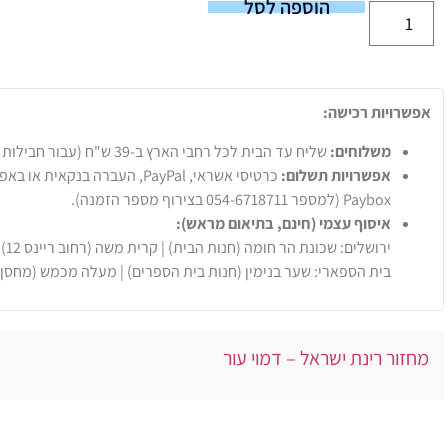
הוספה לסל
אפשרויות רכישה:
משלוחים:
שליח עד הבית לכל רחבי הארץ ב-39 ש"ח (עבור חבילות עד 20 ק"ג).
אפשרויות תשלום:
Paybox (למספר 054-6718711 בצירוף מספר הזמנה).
איסוף עצמי (חינם, בתיאום מראש):
ירושלים: שכונת הר חומה (חנות הבית) | קרית משה (רחוב ריינס 12)
בית הספארי: שער בנימין (חנות בית הספרים) | מעלה מכמש (מחסן
מחזור רינת ישראל – דמוי עור