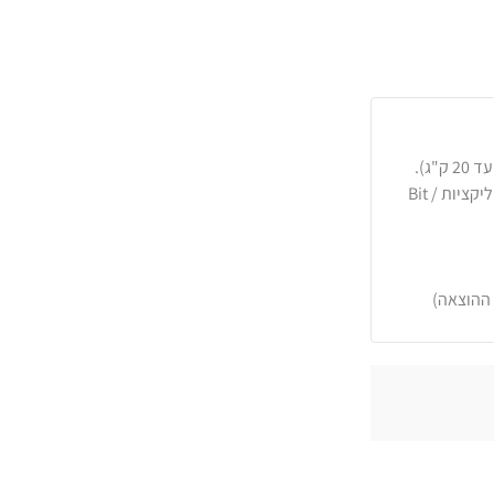
כרטיסי אשראי, PayPal, העברה בנקאית או באפליקציות Bit /
 ההוצאה)