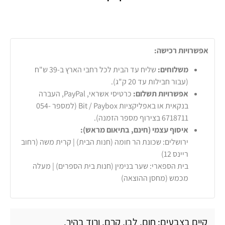
אפשרויות רכישה:
משלוחים:
שליח עד הבית לכל רחבי הארץ ב-39 ש"ח
(עבור חבילות עד 20 ק"ג).
אפשרויות תשלום:
כרטיסי אשראי, PayPal, העברה
בנקאית או באפליקציות Bit / Paybox (למספר 054-
6718711 בצירוף מספר הזמנה).
איסוף עצמי (חינם, בתיאום מראש):
ירושלים: שכונת הר חומה (חנות הבית) | קרית משה (רחוב
ריינס 12)
בית הספארי: שער בנימין (חנות בית הספרים) | מעלה
מכמש (מחסן ההוצאה)
קיים בצבעים: חום, לבן, קרם, ורוד בהיר.