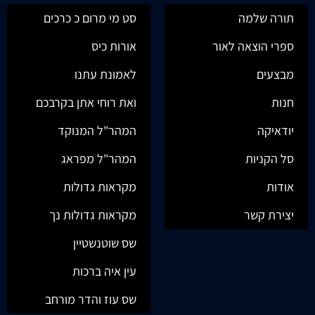
תורה שלמה
סט מי מרום כ כרכים
ספרי הוצאה לאור
אורות כיס
מבצעים
לאמונת עתנו
חנות
ואת רוחי אתן בקרבכם
יודאיקה
המהר"ל המנוקד
סל הקניות
המהר"ל מפראג
אודות
מקראות גדולות
יצירת קשר
מקראות גדולות נך
שס שוטנשטיין
עין איה ברכות
שס עוז והדר מורחב