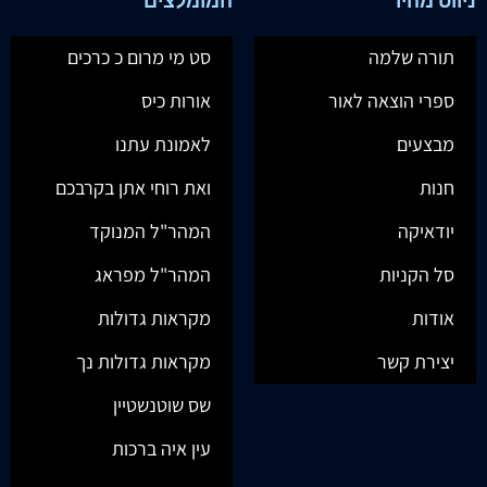
ניווט מהיר
המומלצים
תורה שלמה
סט מי מרום כ כרכים
ספרי הוצאה לאור
אורות כיס
מבצעים
לאמונת עתנו
חנות
ואת רוחי אתן בקרבכם
יודאיקה
המהר"ל המנוקד
סל הקניות
המהר"ל מפראג
אודות
מקראות גדולות
יצירת קשר
מקראות גדולות נך
שס שוטנשטיין
עין איה ברכות