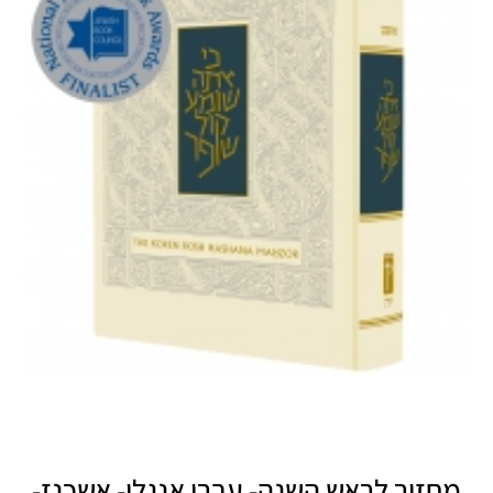
מחזור לראש השנה- עברי אנגלי- אשכנז-