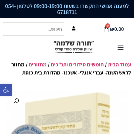
למענה אנושי התקשרו בשעות 09:00-19:00 לטלפון
054-
6718711
0
₪
0.00
עמוד הבית
/
חומשים סידורים ותנ"כים
/
מחזורים
/ מחזור
לראש השנה- עברי אנגלי- אשכנז- מהדורת בית כנסת
פתח סרגל נ