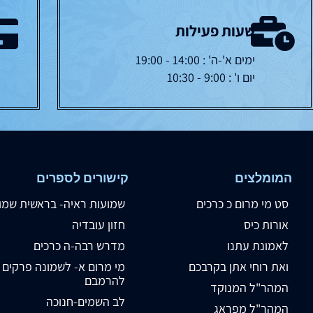
שעות פעילות
ימים א'-ה' : 14:00 - 19:00
יום ו' : 9:00 - 10:30
המומלצים
קישורים לספרים
סט מי מרום כ כרכים
שמועות ראיה- בראשית שמו
אורות כיס
חזון עובדיה
לאמונת עתנו
מדרש רבה-ה כרכים
ואת רוחי אתן בקרבכם
מי מרום א- לשמונה פרקים
להרמבם
המהר"ל המנוקד
לב השמים-חנוכה
המהר"ל מפראג