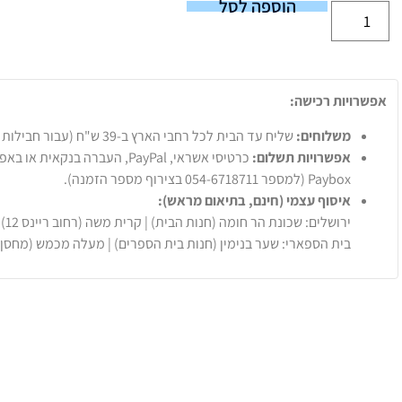
הוספה לסל
אפשרויות רכישה:
משלוחים:
שליח עד הבית לכל רחבי הארץ ב-39 ש"ח (עבור חבילות עד 20 ק"ג).
אפשרויות תשלום:
Paybox (למספר 054-6718711 בצירוף מספר הזמנה).
איסוף עצמי (חינם, בתיאום מראש):
ירושלים: שכונת הר חומה (חנות הבית) | קרית משה (רחוב ריינס 12)
בית הספארי: שער בנימין (חנות בית הספרים) | מעלה מכמש (מחסן