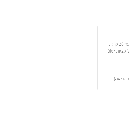
כרטיסי אשראי, PayPal, העברה בנקאית או באפליקציות Bit /
 ההוצאה)