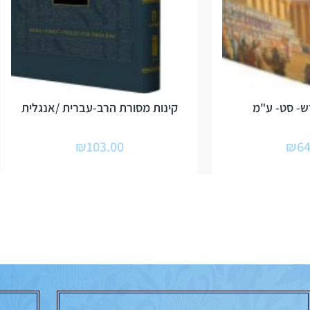
- סט- ע"מ
קינות מסורת הרב-עברית /אנגלית
₪
103.00
₪
64