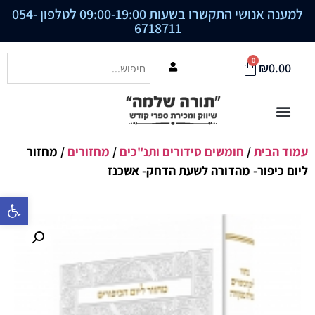
למענה אנושי התקשרו בשעות 09:00-19:00 לטלפון
054-
6718711
0
₪
0.00
עמוד הבית
/
חומשים סידורים ותנ"כים
/
מחזורים
/ מחזור
ליום כיפור- מהדורה לשעת הדחק- אשכנז
פתח סרגל נ