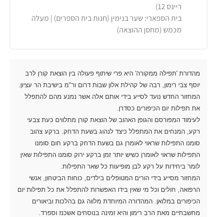
ריינס 12)
בית הספארי: שער בנימין (חנות בית הספרים) | מעלה
מכמש (מחסן ההוצאה)
מהדורת 'תפילה ממקורה' היא פרי שיתוף פעולה בין הוצאת קורן לרב
יוסף צבי רימון, רבה של קהילת אלון שבות דרום ור"מ בישיבת הר עציון.
המחזור החדש נועד לסייע בידי אותם אלה אשר נמנע מהם להתפלל
את תפילות יום הכיפורים כסדרן.
לעימוד המפורסם והגופן האהוב של הוצאת קורן מתלווים כעת צבעי
רקע, המנחים את המתפלל כיצד לנהוג בשעת הדחק. ברקע צהוב
סומנו התפילות שראוי לאומרן גם בשעת הדחק ברקע חום סומנו
התפילות שראוי לאומרן כשיש יותר זמן ברקע ירוק סומנו התפילות שאין
לומר ביחידות על רקע לבן מופיעות כל שאר התפילות.
המחזור מסייע בידי הורים המטופלים בילדים, כוחות הביטחון, אנשי
הרפואה, חולים וכל מי שאין בידו האפשרות להתפלל את כל תפילות יום
הכיפורים במלואן. המהדורה המיוחדת מלווה גם בהלכות וביאורים
מחשבתיים מאת הרב רימון והיא זמינה בנוסחים אשכנז וספרד.