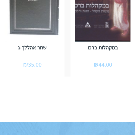
במקהלות ברכו
שחר אהללך-ג
₪
35.00
₪
44.00