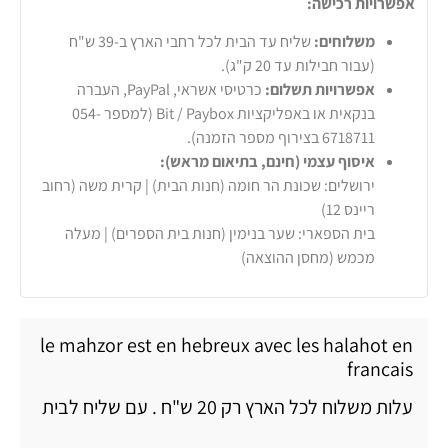
אפשרויות רכישה:
משלוחים:
שליח עד הבית לכל רחבי הארץ ב-39 ש"ח
(עבור חבילות עד 20 ק"ג).
אפשרויות תשלום:
כרטיסי אשראי, PayPal, העברה
בנקאית או באפליקציות Bit / Paybox (למספר 054-
6718711 בצירוף מספר הזמנה).
איסוף עצמי (חינם, בתיאום מראש):
ירושלים: שכונת הר חומה (חנות הבית) | קרית משה (רחוב
ריינס 12)
בית הספארי: שער בנימין (חנות בית הספרים) | מעלה
מכמש (מחסן ההוצאה)
le mahzor est en hebreux avec les halahot en
francais
עלות משלוח לכל הארץ רק 20 ש"ח . עם שליח לבית