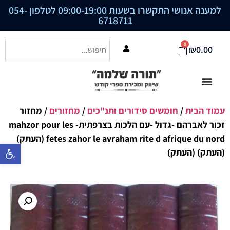
למענה אנושי התקשרו בשעות 09:00-19:00 לטלפון
054-
6718711
0
₪
0.00
עמוד הבית
/
חומשים סידורים ותנ"כים
/
מחזורים
/ מחזור
זכור לאברהם -גדול -עם הלכות בצרפתית- mahzor pour les
fetes zahor le avraham rite d afrique du nord (העתק)
פתח סרגל נ
(העתק) (העתק)