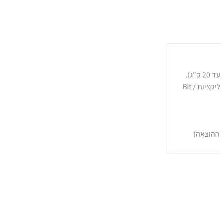
כרטיסי אשראי, PayPal, העברה בנקאית או באפליקציות Bit /
 ההוצאה)