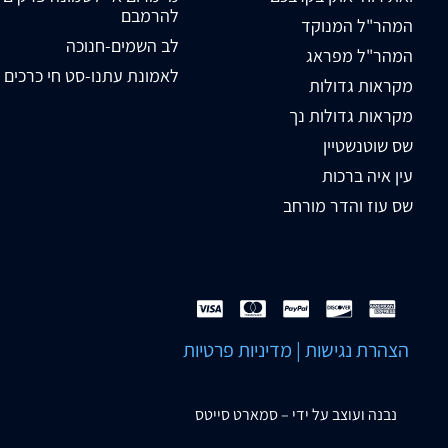
להרמבם
המהר"ל המנוקד
לב השמים-חנוכה
המהר"ל מפראג
לאמונת עתנו-סט חי כרכים
מקראות גדולות
מקראות גדולות נך
שס שוטנשטיין
עין איה ברכות
שס עוז והדר מורחב
הצהרת נגישות
|
מדיניות פרטיות
נבנה ועוצב על ידי –
סמארט סייטס