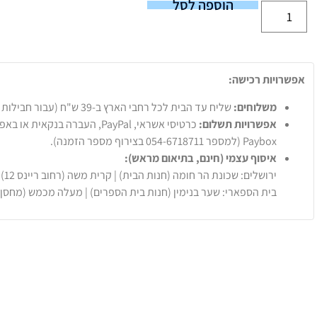
הוספה לסל
אפשרויות רכישה:
משלוחים:
שליח עד הבית לכל רחבי הארץ ב-39 ש"ח (עבור חבילות עד 20 ק"ג).
אפשרויות תשלום:
Paybox (למספר 054-6718711 בצירוף מספר הזמנה).
איסוף עצמי (חינם, בתיאום מראש):
ירושלים: שכונת הר חומה (חנות הבית) | קרית משה (רחוב ריינס 12)
בית הספארי: שער בנימין (חנות בית הספרים) | מעלה מכמש (מחסן