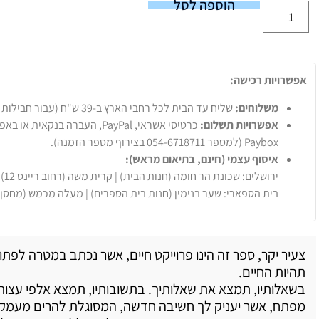
הוספה לסל
אפשרויות רכישה:
משלוחים:
שליח עד הבית לכל רחבי הארץ ב-39 ש"ח (עבור חבילות עד 20 ק"ג).
אפשרויות תשלום:
Paybox (למספר 054-6718711 בצירוף מספר הזמנה).
איסוף עצמי (חינם, בתיאום מראש):
ירושלים: שכונת הר חומה (חנות הבית) | קרית משה (רחוב ריינס 12)
בית הספארי: שער בנימין (חנות בית הספרים) | מעלה מכמש (מחסן
צעיר יקר, ספר זה הינו פרוייקט חיים, אשר נכתב במטרה לפתו
תהיות החיים.
בשאלותיו, תמצא את שאלותיך. בתשובותיו, תמצא אלפי עצות
מפתח, אשר יעניק לך חשיבה חדשה, המסוגלת להרים מעמק