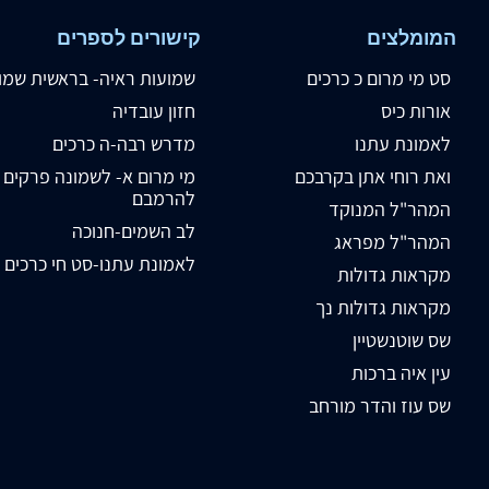
המומלצים
קישורים לספרים
סט מי מרום כ כרכים
שמועות ראיה- בראשית שמו
אורות כיס
חזון עובדיה
לאמונת עתנו
מדרש רבה-ה כרכים
ואת רוחי אתן בקרבכם
מי מרום א- לשמונה פרקים
להרמבם
המהר"ל המנוקד
לב השמים-חנוכה
המהר"ל מפראג
לאמונת עתנו-סט חי כרכים
מקראות גדולות
מקראות גדולות נך
שס שוטנשטיין
עין איה ברכות
שס עוז והדר מורחב