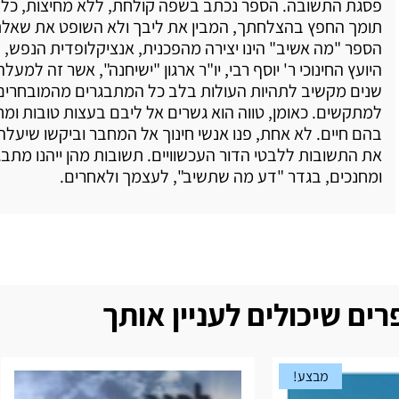
פסגת התשובה. הספר נכתב בשפה קולחת, ללא מחיצות, כל
תומך החפץ בהצלחתך, המבין את ליבך ולא השופט את שאלת
הספר "מה אשיב" הינו יצירה מהפכנית, אנציקלופדית הנפש, פ
היועץ החינוכי ר' יוסף רבי, יו"ר ארגון "ישיחנה", אשר זה למעל
שנים מקשיב לתהיות העולות בלב כל המתבגרים מהמובחרים
למתקשים. כאומן, טווה הוא גשרים אל ליבם בעצות טובות ומח
בהם חיים. לא אחת, פנו אנשי חינוך אל המחבר וביקשו שיעל
את התשובות ללבטי הדור העכשוויים. תשובות מהן ייהנו מתבג
ומחנכים, בגדר "דע מה שתשיב", לעצמך ולאחרים.
ים שיכולים לעניין אותך
מבצע!