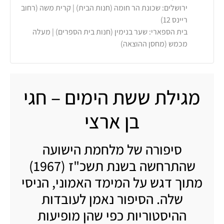
ירושלים: שכונת הר חומה (חנות הבית) | קרית משה (רחוב
ריינס 12)
בית הספארי: שער בנימין (חנות בית הספרים) | מעלה
מכמש (מחסן ההוצאה)
מגילת ששת הימים – חגי
בן ארצי
סיפורה של מלחמת הישועה
שהתרחשה בשנת תשכ"ז (1967)
מתוך דגש על המימד האמוני, הניסי
שלה. הסיפור נאמן לעובדות
ההיסטוריות כפי שהן מופיעות