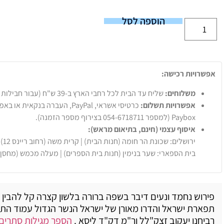
הוספה לסל
אפשרויות רכישה:
משלוחים:
שליח עד הבית לכל רחבי הארץ ב-39 ש"ח (עבור חבילות עד 20 ק"ג).
אפשרויות תשלום:
Paybox (למספר 054-6718711 בצירוף מספר הזמנה).
איסוף עצמי (חינם, בתיאום מראש):
ירושלים: שכונת הר חומה (חנות הבית) | קרית משה (רחוב ריינס 12)
בית הספארי: שער בנימין (חנות בית הספרים) | מעלה מכמש (מחסן
פירוש נחמד ונעים דיבר בשפה ברורה בלשון קצרה קל להבין 
תפארת ישראל והדרו מאורן של ישראל הנשר הגדול עמוד התו
רביחנו יעקוב זצק"לל ור"מ דק"ד ליסא .
הספר מגילות סתרים