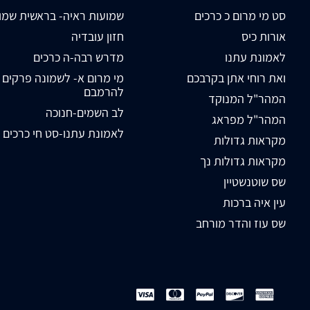
סט מי מרום כ כרכים
שמועות ראיה- בראשית שמו
אורות כיס
חזון עובדיה
לאמונת עתנו
מדרש רבה-ה כרכים
ואת רוחי אתן בקרבכם
מי מרום א- לשמונה פרקים
להרמבם
המהר"ל המנוקד
לב השמים-חנוכה
המהר"ל מפראג
לאמונת עתנו-סט חי כרכים
מקראות גדולות
מקראות גדולות נך
שס שוטנשטיין
עין איה ברכות
שס עוז והדר מורחב