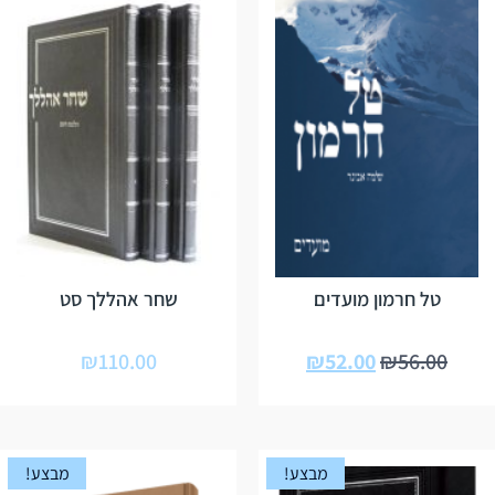
טל חרמון מועדים
שחר אהללך סט
₪
110.00
₪
52.00
₪
56.00
מבצע!
מבצע!