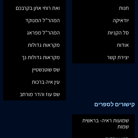
חנות
ואת רוחי אתן בקרבכם
יודאיקה
המהר"ל המנוקד
סל הקניות
המהר"ל מפראג
אודות
מקראות גדולות
יצירת קשר
מקראות גדולות נך
שס שוטנשטיין
עין איה ברכות
שס עוז והדר מורחב
קישורים לספרים
שמועות ראיה- בראשית
שמות