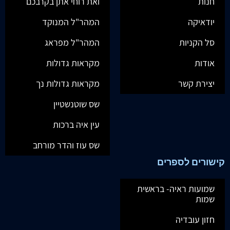
חנות
ואת רוחי אתן בקרבכם
יודאיקה
המהר"ל המנוקד
סל הקניות
המהר"ל מפראג
אודות
מקראות גדולות
יצירת קשר
מקראות גדולות נך
שס שוטנשטיין
עין איה ברכות
שס עוז והדר מורחב
קישורים לספרים
שמועות ראיה- בראשית
שמות
חזון עובדיה