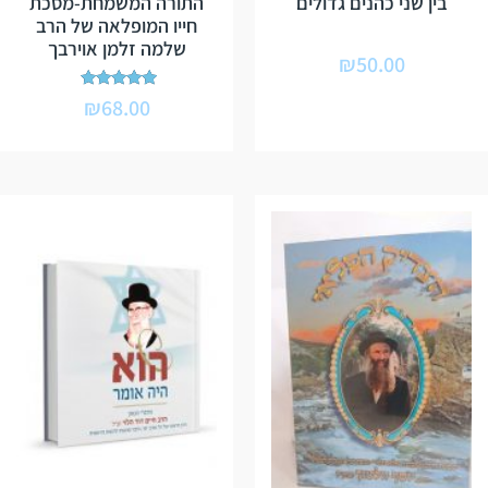
בין שני כהנים גדולים
התורה המשמחת-מסכת
חייו המופלאה של הרב
שלמה זלמן אוירבך
₪
50.00
דורג
₪
68.00
5.00
מתוך 5