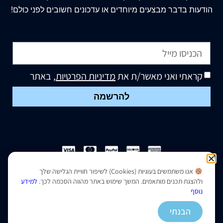
הודעות בדבר מבצעים מיוחדים או עדכונים חשובים לפני כולם!
קראתי ואני מאשר/ת את
מדיניות הפרטיות
, באתר
להרשמה
אנו משתמשים בעוגיות (Cookies) לשיפור חוויית הגלישה שלך
הצהרת נגישות
|
מדיניות פרטיות
ולהצגת תכנים מותאמים. המשך שימוש באתר מהווה הסכמה לכך.
למידע
נוסף
נבנה ועוצב על ידי –
סמארט סייטס
הבנתי