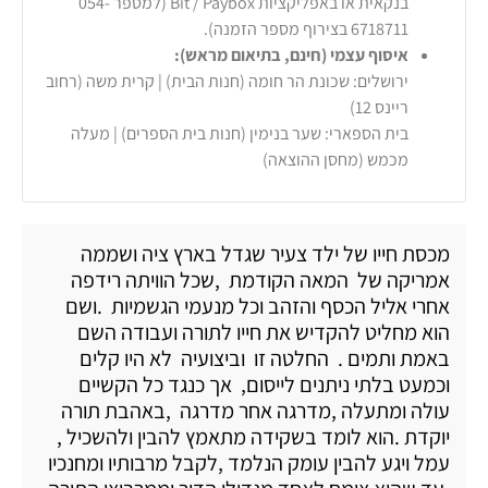
בנקאית או באפליקציות Bit / Paybox (למספר 054-
6718711 בצירוף מספר הזמנה).
איסוף עצמי (חינם, בתיאום מראש):
ירושלים: שכונת הר חומה (חנות הבית) | קרית משה (רחוב
ריינס 12)
בית הספארי: שער בנימין (חנות בית הספרים) | מעלה
מכמש (מחסן ההוצאה)
מכסת חייו של ילד צעיר שגדל בארץ ציה ושממה
אמריקה של המאה הקודמת ,שכל הוויתה רידפה
אחרי אליל הכסף והזהב וכל מנעמי הגשמיות .ושם
הוא מחליט להקדיש את חייו לתורה ועבודה השם
באמת ותמים . החלטה זו וביצועיה לא היו קלים
וכמעט בלתי ניתנים לייסום, אך כנגד כל הקשיים
עולה ומתעלה ,מדרגה אחר מדרגה ,באהבת תורה
יוקדת .הוא לומד בשקידה מתאמץ להבין ולהשכיל ,
עמל ויגע להבין עומק הנלמד ,לקבל מרבותיו ומחנכיו