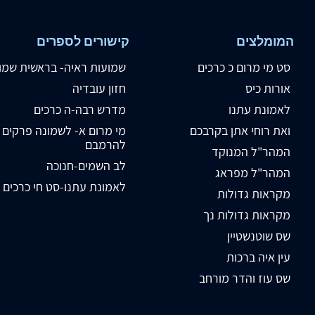
המומלצים
קישורים לספרים
סט מי מרום כ כרכים
שמועות ראיה- בראשית שמו
אורות כיס
חזון עובדיה
לאמונת עתנו
מדרש רבה-ה כרכים
ואת רוחי אתן בקרבכם
מי מרום א- לשמונה פרקים
להרמבם
המהר"ל המנוקד
לב השמים-חנוכה
המהר"ל מפראג
לאמונת עתנו-סט חי כרכים
מקראות גדולות
מקראות גדולות נך
שס שוטנשטיין
עין איה ברכות
שס עוז והדר מורחב