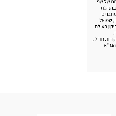
חם של שני
 בהנהגת
מחברים
ו, שמואל
יקון העולם
.
ורות חז"ל ,
והגר"א