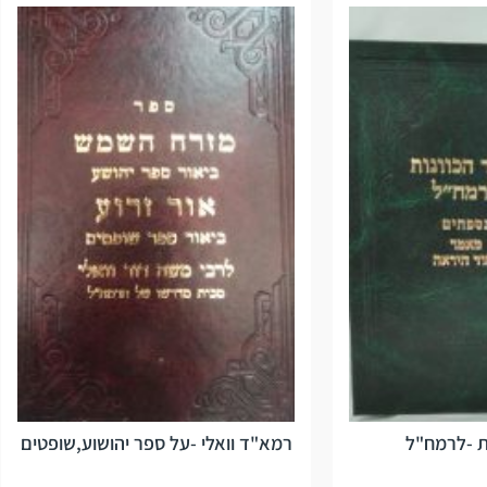
ת -לרמח"ל
רמא"ד וואלי -על ספר יהושוע,שופטים