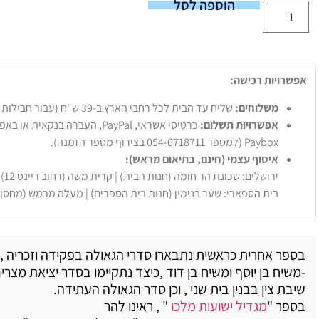
הוספה לסל
אפשרויות רכישה:
משלוחים:
שליח עד הבית לכל רחבי הארץ ב-39 ש"ח (עבור חבילות עד 20 ק"ג).
אפשרויות תשלום:
Paybox (למספר 054-6718711 בצירוף מספר הזמנה).
איסוף עצמי (חינם, בתיאום מראש):
ירושלים: שכונת הר חומה (חנות הבית) | קרית משה (רחוב ריינס 12)
בית הספארי: שער בנימין (חנות בית הספרים) | מעלה מכמש (מחסן
בספר אחרית כראשית נתבארו סדרי הגאולה בפקידה וזכריה ,
-משיח בן יוסף ומשיח בן דוד ,כיצד נתקיימו בסדר יציאת מצרים
שיבת צין בבנין בית שני , וכן סדר הגאולה העתידה.
בספר "
מגדיל ישועות מלכו
" , ראינו להר