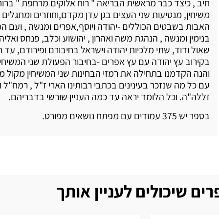
חיב , כיצד כבר מראשית הבריאה " רוח אלוקים מרחפת " ברו
משיחין, מנטיעות שני העצים בגן עדן מקדם,וחוזרים ומתגלים
האבות בשבטים הכוללים -יהודה ויוסף,אפרים ומנשה , ועם ה
בנימין ומנשה , הנהגת משה ואהרון , יהושוע וכלב, פנחס ואליה
שאול ודוד, שתי מלכיות יהודה וישראל בחיבורם ופירודם, עד ת
בקירוב עץ יהודה עם עץ אפרים -בחיבור הפעולת שני המשיחין
והנה הקדמנו בתחילה את רמזי הבחינות שני המשיחין מקול מק
עם כל מה שנזכר בעינינים בכתבי רבותינו הארי ז"ל , רמח"ל 
זללה"ה. וכל הלומד יראה עד כמה העניין שורשי בדבריהם.
בספר יש 375 עמודים עם מפתח נושאים מפורט.
ים שיכולים לעניין אותך