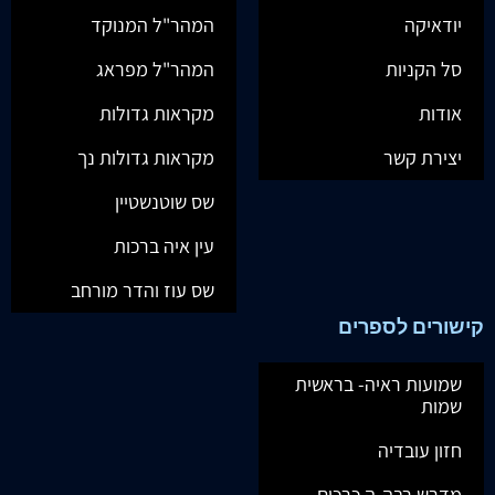
יודאיקה
המהר"ל המנוקד
סל הקניות
המהר"ל מפראג
אודות
מקראות גדולות
יצירת קשר
מקראות גדולות נך
שס שוטנשטיין
עין איה ברכות
שס עוז והדר מורחב
קישורים לספרים
שמועות ראיה- בראשית
שמות
חזון עובדיה
מדרש רבה-ה כרכים