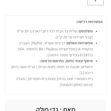
אפשרויות רכישה:
משלוחים:
שליח עד הבית לכל רחבי הארץ ב-39 ש"ח
(עבור חבילות עד 20 ק"ג).
אפשרויות תשלום:
כרטיסי אשראי, PayPal, העברה
בנקאית או באפליקציות Bit / Paybox (למספר 054-
6718711 בצירוף מספר הזמנה).
איסוף עצמי (חינם, בתיאום מראש):
ירושלים: שכונת הר חומה (חנות הבית) | קרית משה (רחוב
ריינס 12)
בית הספארי: שער בנימין (חנות בית הספרים) | מעלה
מכמש (מחסן ההוצאה)
מאת : גדי פולק