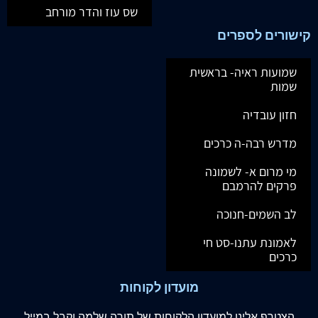
שס עוז והדר מורחב
קישורים לספרים
שמועות ראיה- בראשית
שמות
חזון עובדיה
מדרש רבה-ה כרכים
מי מרום א- לשמונה
פרקים להרמבם
לב השמים-חנוכה
לאמונת עתנו-סט חי
כרכים
מועדון לקוחות
הצטרף
אלינו
למועדון הלקוחות של תורה שלמה וקבל במייל