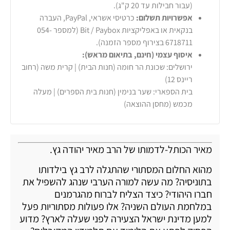
(עבור חבילות עד 20 ק"ג).
אפשרויות תשלום:
כרטיסי אשראי, PayPal, העברה
בנקאית או באפליקציות Bit / Paybox (למספר 054-
6718711 בצירוף מספר הזמנה).
איסוף עצמי (חינם, בתיאום מראש):
ירושלים: שכונת הר חומה (חנות הבית) | קרית משה (רחוב
ריינס 12)
בית הספארי: שער בנימין (חנות בית הספרים) | מעלה
מכמש (מחסן ההוצאה)
מאיר הכותל-לדמותו של הרב מאיר יהודה גץ.
מהוא החלום המסתורי שהתגלה לרב גץ בילדותו
בתוניסיה? מה עשה למורה הערבי שנהג להשפיל את
חברו היהודי? כיצד הצליח לברוח מהגרמנים
במלחמת העולם השניה? אלו פעולות מסתוריות פעל
למען מדינת ישראל הצעירה לפני שעלה לארץ? מדוע