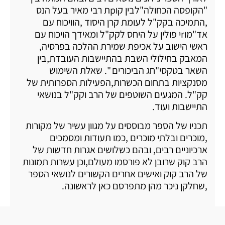
"הקופסה הכחולה"לבין קוpת רבי מאיר בעל הנס
,התמיכה בקק"ל לעומת קרן היסוד ,הוויכוח עם
אד"מוrי פולין על היחס לקק"ל ומאידך הויכוח עם
ראשי הישוב על אכיפת שמירת ההלכה בפרסיה,
המאבק בחילולי השבת בהתיישבות העובדת,בין
השאר בטקסי"חג הביכורים ". שאלת השימוש
מסנקציות בתחום הכשרות,הפעילות הספרותית של
קק"ל. המגעים השוטפים של הרב וקק"ל בנושאי
התיישבות ועוד.
תכניו של הספר מבוססים על מגוון עשיר של מקורות
,מוכרים ובלתי מוכרים ,כמו תעודות ומסמכים
ארכיוניים רבים, ובהם כשלושים אגרות חדשות של
הרב קוק שרובן לא פורסמו מעולם,וכן עשרות תמונות
של הרב קוק ואישים אחרים הקשורים לנושאי הספר
,שחלקן ניכר מהן מתפרסם כאן לראשונה.