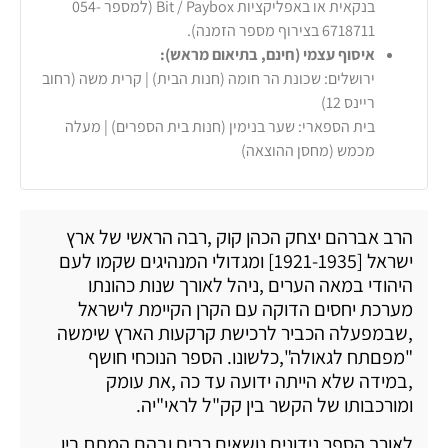
בנקאית או באפליקציות Bit / Paybox (למספר 054-
6718711 בצירוף מספר הזמנה).
איסוף עצמי (חינם, בתיאום מראש):
ירושלים: שכונת הר חומה (חנות הבית) | קרית משה (רחוב
ריינס 12)
בית הספארי: שער בנימין (חנות בית הספרים) | מעלה
מכמש (מחסן ההוצאה)
הרב אברהם יצחק הכהן קוק ,רבה הראשי של ארץ
ישראל [1921-1935] ומגדולי המנהיגים שקמו לעם
היהודי במאה הערים ,ניהל לאורך שנות כהונתו
מערכת יחסים הדוקה עם הקרן הקיימת לישראל
,שבמפעלה הכביר לרכישת קרקעות הארץ שימשה
"מפםתח לגאולה",כלשונו. הספר הנוכחי חושף
,במידה שלא הייתה ידועה עד כה ,את עומק
ומורכבותו של הקשר בין קק"ל לראי"יה.
לאורך הספר נידונים נושאים רבים ובהם המתח בין