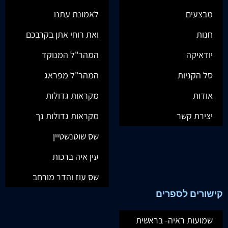
מבצעים
לאמונת עתנו
חנות
ואת רוחי אתן בקרבכם
יודאיקה
המהר"ל המנוקד
סל הקניות
המהר"ל מפראג
אודות
מקראות גדולות
יצירת קשר
מקראות גדולות נך
שס שוטנשטיין
עין איה ברכות
שס עוז והדר מורחב
קישורים לספרים
שמועות ראיה- בראשית