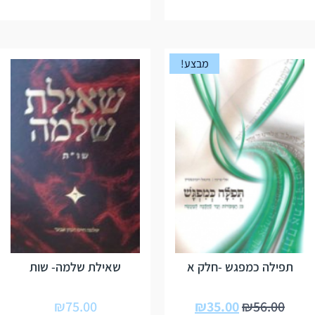
מבצע!
תפילה כמפגש -חלק א
שאילת שלמה- שות
₪
75.00
₪
35.00
₪
56.00