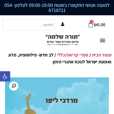
למענה אנושי התקשרו בשעות 09:00-19:00 לטלפון
054-
6718711
0
₪
0.00
עמוד הבית
/
ספרי קריאה/כללי
/ לב חדש- פילוסופיה, מדע
ואמונת ישראל לנוכח אתגרי הזמן
פתח סרגל נ