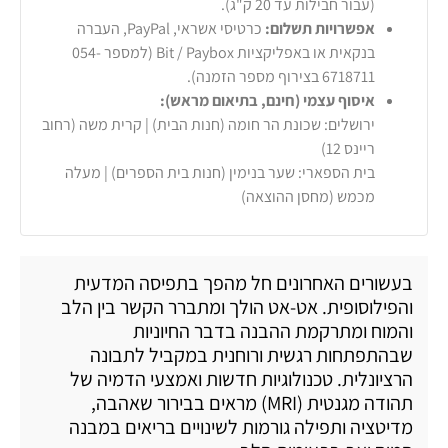
(עבור חבילות עד 20 ק"ג).
אפשרויות תשלום:
כרטיסי אשראי, PayPal, העברה
בנקאית או באפליקציות Bit / Paybox (למספר 054-
6718711 בצירוף מספר הזמנה).
איסוף עצמי (חינם, בתיאום מראש):
ירושלים: שכונת הר חומה (חנות הבית) | קרית משה (רחוב
ריינס 12)
בית הספארי: שער בנימין (חנות בית הספרים) | מעלה
מכמש (מחסן ההוצאה)
בעשורים האחרונים חל מהפך בתפיסה המדעית
והפילוסופית. אט-אט הולך ומתברר הקשר בין הלב
והמוח ומתרקמת ההבנה בדבר החיוניות
שבהתפתחות רגשית ורוחנית במקביל לתבונה
הרציונלית. טכנולוגיות חדשות ואמצעי הדמיה של
תהודה מגנטית (MRI) מראים בבירור שאהבה,
מדיטציה ותפילה גורמות לשינויים בריאים במבנה