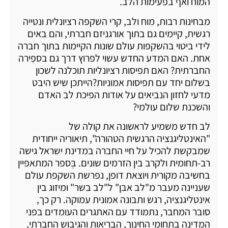
המוח ואף בפעימות הלב.
מבחינות רבות, מוח ולב, קרי השקפה רציונלית ונטייה
רגשית, קיימים גם בתוך אורגניזם חברתי, והם באים
לידי ביטוי בהשקפות עולם שונות הקיימות בתוך חברה
אחת. האם המדע החדש עשוי לפרוץ דרך גם בספֵירה
החברתית? האם תפיסות רציונליות תוכלנה לשכון
בשלום יחד עם תפיסות אמוניות?הייתכן שיש היבט
מדעי לחזון הנביאים על אודות הפיכת לב האדם
והשכנת שלום עולמי?
לב חדש משמיע לראשונה את קולה של
"האינטליגנציה הרגשית הטהורה", תיאוריה ייחודית
שמבקשת להכיל על חיי החברה במדינת ישראל גישה
רב-תחומית ולקרב בין הזרמים שונים. בְּספר המתאפיין
בחשיבה מקורית ויוצאת דופן, נפרשת השקפת עולם
שעניינה מעבר מ"לב אבן" ל"לב בשר" ומיזוג בין
אינטליגנציה, רגש ותבונה אמונית עמוקה. רק כך,
סובר המחבר, נתמודד עם האתגרים העומדים בפני
המדינה בתחומי החינוך, הבריאות והגיבוש החברתי,