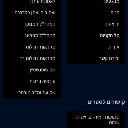
מבצעים
לאמונת עתנו
חנות
ואת רוחי אתן בקרבכם
יודאיקה
המהר"ל המנוקד
סל הקניות
המהר"ל מפראג
אודות
מקראות גדולות
יצירת קשר
מקראות גדולות נך
שס שוטנשטיין
עין איה ברכות
שס עוז והדר מורחב
קישורים לספרים
שמועות ראיה- בראשית
שמות