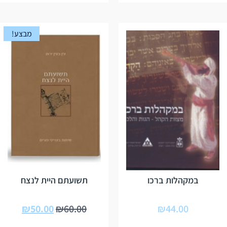
מבצע!
במקהלות ברכו
תשועתם היית לנצח
₪
50.00
₪
60.00
₪
44.00