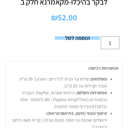
לבקר בהיכלו-מקאמרנא חלק ב
₪
52.00
הוספה לסל
אפשרויות רכישה:
משלוחים:
שליח עד הבית לכל רחבי הארץ ב-39 ש"ח
(עבור חבילות עד 20 ק"ג).
אפשרויות תשלום:
כרטיסי אשראי, PayPal, העברה
בנקאית או באפליקציות Bit / Paybox (למספר 054-
6718711 בצירוף מספר הזמנה).
איסוף עצמי (חינם, בתיאום מראש):
ירושלים: שכונת הר חומה (חנות הבית) | קרית משה (רחוב
ריינס 12)