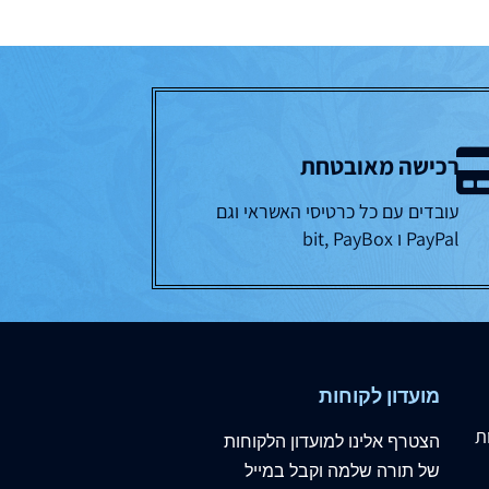
רכישה מאובטחת
עובדים עם כל כרטיסי האשראי וגם
PayPal ו bit, PayBox
מועדון לקוחות
ת
הצטרף
אלינו
למועדון הלקוחות
של תורה שלמה וקבל במייל