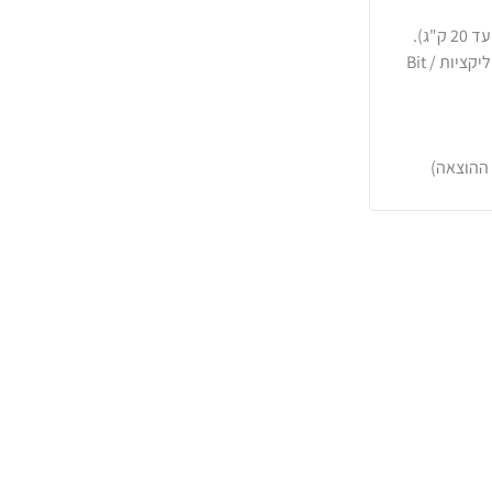
כרטיסי אשראי, PayPal, העברה בנקאית או באפליקציות Bit /
 ההוצאה)