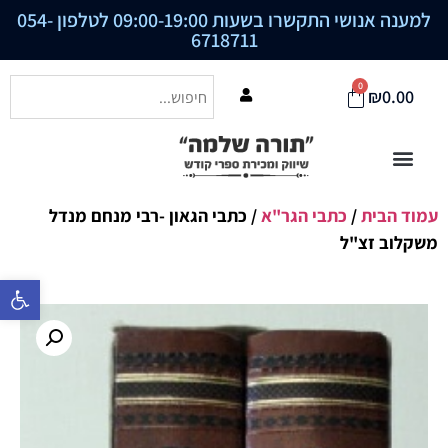
למענה אנושי התקשרו בשעות 09:00-19:00 לטלפון
054-
6718711
0
₪
0.00
עמוד הבית
/
כתבי הגר"א
/ כתבי הגאון -רבי מנחם מנדל
משקלוב זצ"ל
פתח סרגל נ