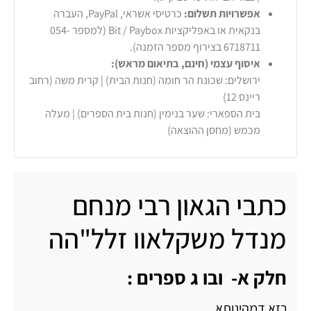
אפשרויות תשלום:
כרטיסי אשראי, PayPal, העברה
בנקאית או באפליקציות Bit / Paybox (למספר 054-
6718711 בצירוף מספר הזמנה).
איסוף עצמי (חינם, בתיאום מראש):
ירושלים: שכונת הר חומה (חנות הבית) | קרית משה (רחוב
ריינס 12)
בית הספארי: שער בנימין (חנות בית הספרים) | מעלה
מכמש (מחסן ההוצאה)
כתבי הגאון רבי מנחם
מנדל משקלאוו זלל"הה
חלק א- ובו ג ספרים :
רזא דמהינותא