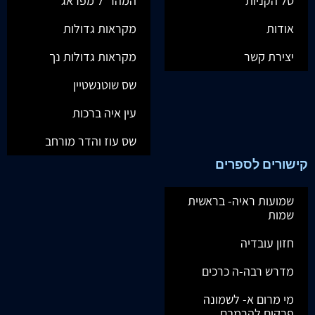
סל הקניות
המהר"ל מפראג
אודות
מקראות גדולות
יצירת קשר
מקראות גדולות נך
שס שוטנשטיין
עין איה ברכות
שס עוז והדר מורחב
קישורים לספרים
שמועות ראיה- בראשית
שמות
חזון עובדיה
מדרש רבה-ה כרכים
מי מרום א- לשמונה
פרקים להרמבם