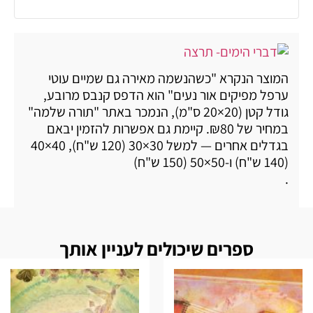
המוצר הנקרא "כשהנשמה מאירה גם שמיים עוטי
ערפל מפיקים אור נעים" הוא הדפס קנבס מרובע,
גודל קטן (20×20 ס"מ), הנמכר באתר "תורה שלמה"
במחיר של ₪80. קיימת גם אפשרות להזמין יבאם
בגדלים אחרים — למשל 30×30 (120 ש"ח), 40×40
(140 ש"ח) ו-50×50 (150 ש"ח)
.
ספרים שיכולים לעניין אותך