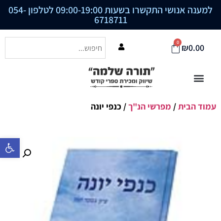
למענה אנושי התקשרו בשעות 09:00-19:00 לטלפון
054-
6718711
0
₪
0.00
עמוד הבית
/
מפרשי הנ"ך
/ כנפי יונה
פתח סרגל נ