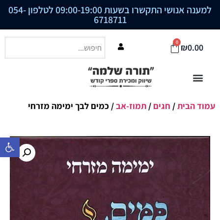
למענה אנושי התקשרו בשעות 09:00-19:00 לטלפון
054-
6718711
0
₪
0.00
עמוד הבית
/
חגים
/
תמוז-אב
/ כמים לבך ימימה מזרחי
פתח סרגל נ