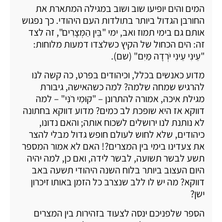
המים והים יופיעו שוב ושוב במגילה המתארת את
החורבן הגדול ביותר בתולדות העם היהודי. כך נפגוש
אותם גם בימי תמוז ואב, ימי "בֵּין הַמְּצָרִים", זה לצד
זה: הים הכחול של הקיץ כשלצדו דמעות מלוחות:
"עֵינִי עֵינִי יֹרְדָה מַּיִם" (שם).
מדוע כאנשים בכלל, וכיהודים בפרט, כה קשה לנו
להרגיש שמחה שלמה? למה כשהאישה, גיבורת
מגילת איכה, אמורה להתרונן – "קוּמִי רֹנִּי" – למה
דווקא אז היא שופכת לב כמים? מדוע דווקא בחתונה
לא נותנת לנו ירושלים לשכוח אותה; והאם נדונו,
כיהודים, שלא לחוש לעולם חופש גדול מבלי להצר
את צעדינו בימי בין המצרים?! האם לא אמור המספר
תשע לבשר תשועה, לבשר לידה, ואם כן, למה יהיה
היום העצוב ביותר בלוח השנה היהודי תשעה באב
דווקא? מה יש לו ללב שנצרב כל הזמן באותו זיכרון
ישן?
הספר שלפניכם ינסה לצעוד בזהירות בין המצרים