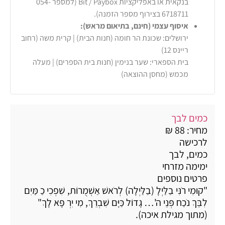
בנקאית או באפליקציות Bit / Paybox (למספר 054-
6718711 בצירוף מספר הזמנה).
איסוף עצמי (חינם, בתיאום מראש):
ירושלים: שכונת הר חומה (חנות הבית) | קרית משה (רחוב
ריינס 12)
בית הספארי: שער בנימין (חנות בית הספרים) | מעלה
מכמש (מחסן ההוצאה)
כמים לבך
מחיר: 88 ₪
לרכישה
כמים, לבך
ימימה מזרחי
פרטים נוספים
"קוּמִי רֹנִּי בַלַּיְלָ (בַלַּיְלָה) לְרֹאשׁ אַשְׁמֻרוֹת, שִׁפְכִי כַ מַּיִם
לִבֵּךְ נֹכַח פְּנֵי ה'… גָדוֹל כַּיָּם שִׁבְרֵךְ, מִי יִרְ פָּא לָךְ"
(מתוך מגילת איכה).