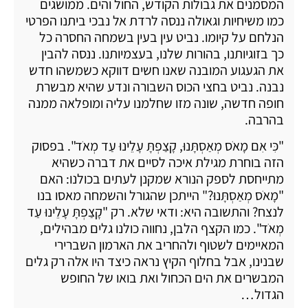
המסמנים את גבולות הקודש, החול והים. ממושגים
כמו משיחיות וגאולה ננסה לרדת אל נבכי ביתנו הפרטי
הנלחם על קיומו. נביט עין בעין בשמחה החסרה כל
כך בזוגיותנו, בהורות שלנו, בעצמיותנו. ננסה להבין
את הגעגוע המובנה שאנו חשים דווקא כשמשהו חדש
נבנה. נביט בחצי הכוס השבורה ונדע שהיא מבשרת
חופה חדשה, שונה מזו שחלמנו עליה ומופלאה ממנה
בהרבה.
"כִּי אִם מָאֹס מְאַסְתָּנוּ, קָצַפְתָּ עָלֵינוּ עַד מְאֹד". בפסוק
הזה בוחרת מגילת איכה לסיים את דברה כשהיא
מתייחסת לספק הנורא שמקנן לעתים בכולנו: האם
"מָאֹס מְאַסְתָּנוּ?" הייתכן שהגורל והשמחה מאסו בנו
לנצח? והתשובה היא: ודאי שלא. רק "קָצַפְתָּ עָלֵינוּ עַד
מְאֹד". כמו הקצף הלבן, נחווה כולנו גלים מבהילים,
המאיימים לשטוף ולהחריב את הארמון השברירי
שבנינו, אבל בחלוף הקיץ נראה כיצד היו אלה רק גלים
המבשרים את הים הכחול ואת בואו של החופש
הגדול…