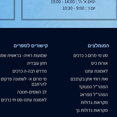
ימים א'-ה' : 14:00 - 19:00
יום ו' : 9:00 - 10:30
המומלצים
קישורים לספרים
סט מי מרום כ כרכים
שמועות ראיה- בראשית שמו
אורות כיס
חזון עובדיה
לאמונת עתנו
מדרש רבה-ה כרכים
ואת רוחי אתן בקרבכם
מי מרום א- לשמונה פרקים
להרמבם
המהר"ל המנוקד
לב השמים-חנוכה
המהר"ל מפראג
לאמונת עתנו-סט חי כרכים
מקראות גדולות
מקראות גדולות נך