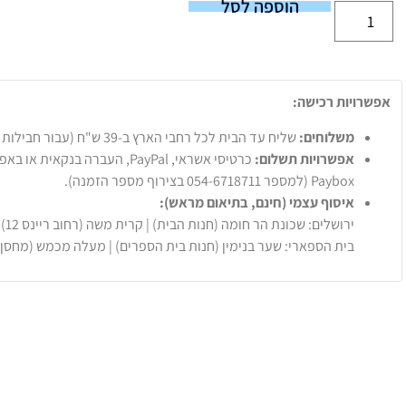
הוספה לסל
אפשרויות רכישה:
משלוחים:
שליח עד הבית לכל רחבי הארץ ב-39 ש"ח (עבור חבילות עד 20 ק"ג).
אפשרויות תשלום:
Paybox (למספר 054-6718711 בצירוף מספר הזמנה).
איסוף עצמי (חינם, בתיאום מראש):
ירושלים: שכונת הר חומה (חנות הבית) | קרית משה (רחוב ריינס 12)
בית הספארי: שער בנימין (חנות בית הספרים) | מעלה מכמש (מחסן