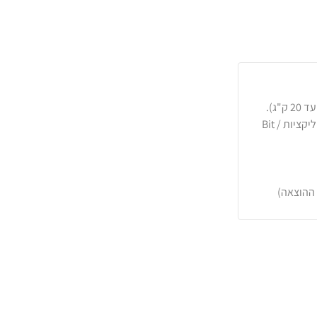
כרטיסי אשראי, PayPal, העברה בנקאית או באפליקציות Bit /
 ההוצאה)