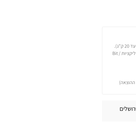
כרטיסי אשראי, PayPal, העברה בנקאית או באפליקציות Bit /
 ההוצאה)
רושלים