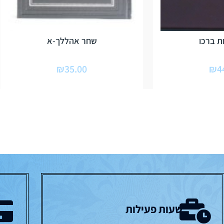
 ברכו
שחר אהללך-א
₪
35.00
₪
4
שעות פעילות