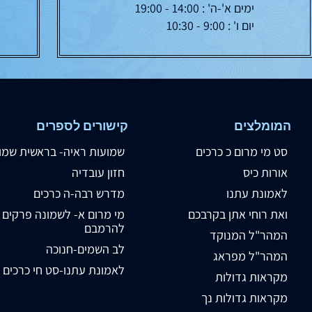
ימים א'-ה' : 14:00 - 19:00
יום ו' : 9:00 - 10:30
המומלצים
קישורים לספרים
סט מי מרום כ כרכים
שמועות ראיה- בראשית שמו
אורות כיס
חזון עובדיה
לאמונת עתנו
מדרש רבה-ה כרכים
ואת רוחי אתן בקרבכם
מי מרום א- לשמונה פרקים
להרמבם
המהר"ל המנוקד
לב השמים-חנוכה
המהר"ל מפראג
לאמונת עתנו-סט חי כרכים
מקראות גדולות
מקראות גדולות נך