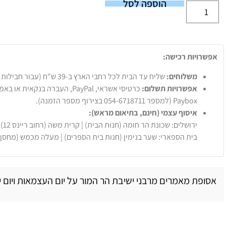
הוספה לסל
אפשרויות רכישה:
משלוחים:
שליח עד הבית לכל רחבי הארץ ב-39 ש"ח (עבור חבילות עד 20 ק"ג).
אפשרויות תשלום:
Paybox (למספר 054-6718711 בצירוף מספר הזמנה).
איסוף עצמי (חינם, בתיאום מראש):
ירושלים: שכונת הר חומה (חנות הבית) | קרית משה (רחוב ריינס 12)
בית הספארי: שער בנימין (חנות בית הספרים) | מעלה מכמש (מחסן
אסופת מאמרים מרבני ישיבת הר המור על יום העצמאות ויום י