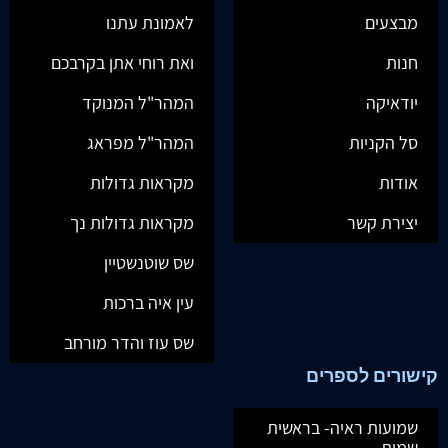
מבצעים
לאמונת עתנו
חנות
ואת רוחי אתן בקרבכם
יודאיקה
המהר"ל המנוקד
סל הקניות
המהר"ל מפראג
אודות
מקראות גדולות
יצירת קשר
מקראות גדולות נך
שס שוטנשטיין
עין איה ברכות
שס עוז והדר מורחב
קישורים לספרים
שמועות ראיה- בראשית
שמות