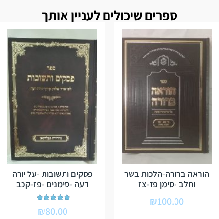
ספרים שיכולים לעניין אותך
הוראה ברורה-הלכות בשר
פסקים ותשובות -על יורה
וחלב -סימן פז-צז
דעה -סימנים -פז-קכב
₪
100.00
דורג
₪
80.00
5.00