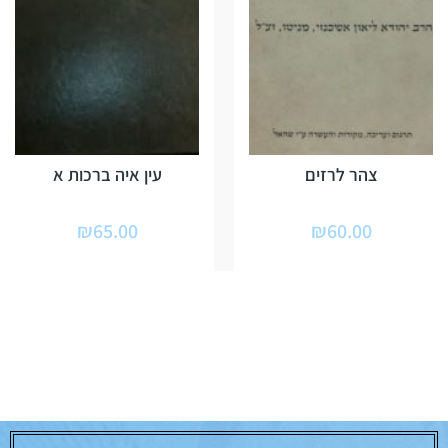
צהר לרזים
עין איה ברכות א
₪
65.00
₪
60.00