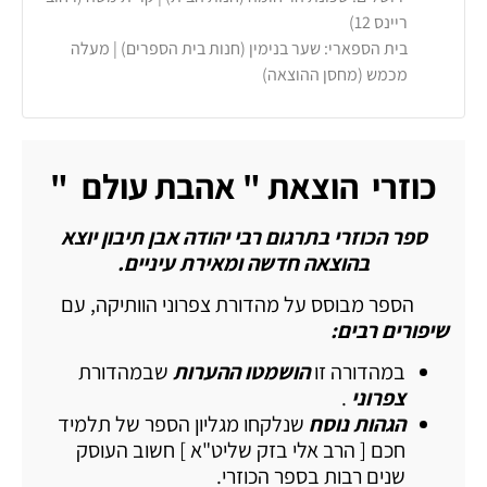
ריינס 12)
בית הספארי: שער בנימין (חנות בית הספרים) | מעלה
מכמש (מחסן ההוצאה)
כוזרי הוצאת " אהבת עולם "
ספר הכוזרי בתרגום רבי יהודה אבן תיבון יוצא
בהוצאה חדשה ומאירת עיניים.
הספר מבוסס על מהדורת צפרוני הוותיקה, עם
שיפורים רבים:
במהדורה זו
הושמטו ההערות
שבמהדורת
צפרוני
.
הגהות נוסח
שנלקחו מגליון הספר של תלמיד
חכם [ הרב אלי בזק שליט"א ] חשוב העוסק
שנים רבות בספר הכוזרי.