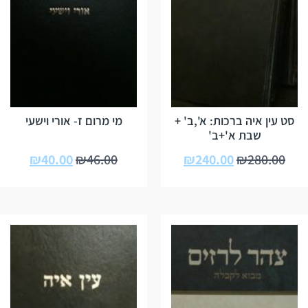
סט עין איה ברכות: א',ב' +
מי מרום ז- אורי וישעי
שבת א'+ב'
₪
40.00
₪
46.00
₪
240.00
₪
280.00