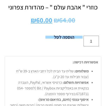
כוזרי " אהבת עולם " – מהדורת צפרוני
₪
60.00
₪
64.00
הוספה לסל
אפשרויות רכישה:
משלוחים:
שליח עד הבית לכל רחבי הארץ ב-39 ש"ח
(עבור חבילות עד 20 ק"ג).
אפשרויות תשלום:
כרטיסי אשראי, PayPal, העברה
בנקאית או באפליקציות Bit / Paybox (למספר 054-
6718711 בצירוף מספר הזמנה).
איסוף עצמי (חינם, בתיאום מראש):
ירושלים: שכונת הר חומה (חנות הבית) | קרית משה (רחוב