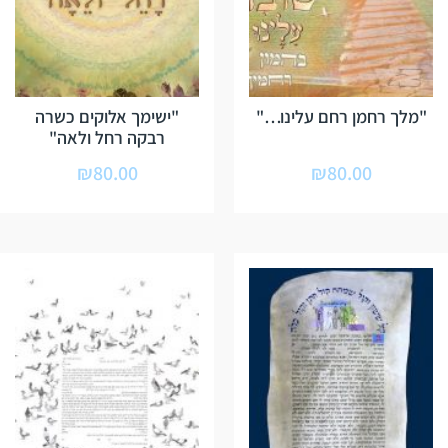
"מלך רחמן רחם עלינו…"
"ישימך אלוקים כשרה
רבקה רחל ולאה"
₪
80.00
₪
80.00