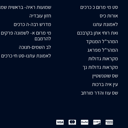
סט מי מרום כ כרכים
שמועות ראיה- בראשית שמו
אורות כיס
חזון עובדיה
לאמונת עתנו
מדרש רבה-ה כרכים
ואת רוחי אתן בקרבכם
מי מרום א- לשמונה פרקים
להרמבם
המהר"ל המנוקד
לב השמים-חנוכה
המהר"ל מפראג
לאמונת עתנו-סט חי כרכים
מקראות גדולות
מקראות גדולות נך
שס שוטנשטיין
עין איה ברכות
שס עוז והדר מורחב