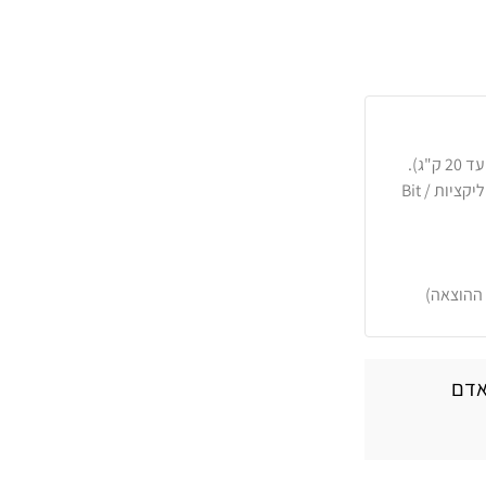
כרטיסי אשראי, PayPal, העברה בנקאית או באפליקציות Bit /
 ההוצאה)
אדם