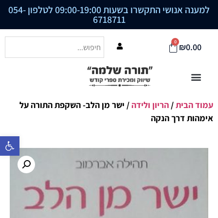
למענה אנושי התקשרו בשעות 09:00-19:00 לטלפון
054-
6718711
0
₪
0.00
עמוד הבית
/
הריון ולידה
/ ישר מן הלב- השקפת התורה על
אימהות דרך הנקה
פתח סרגל נ