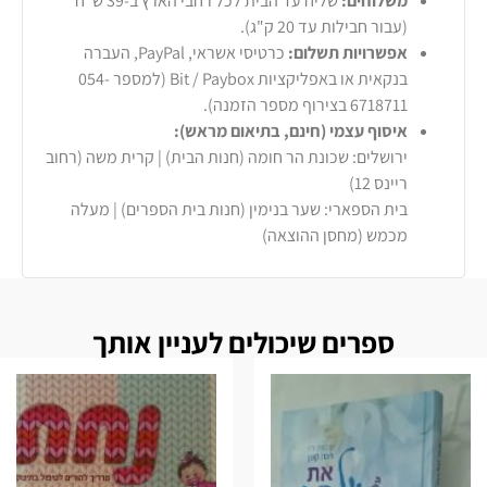
משלוחים:
שליח עד הבית לכל רחבי הארץ ב-39 ש"ח
(עבור חבילות עד 20 ק"ג).
אפשרויות תשלום:
כרטיסי אשראי, PayPal, העברה
בנקאית או באפליקציות Bit / Paybox (למספר 054-
6718711 בצירוף מספר הזמנה).
איסוף עצמי (חינם, בתיאום מראש):
ירושלים: שכונת הר חומה (חנות הבית) | קרית משה (רחוב
ריינס 12)
בית הספארי: שער בנימין (חנות בית הספרים) | מעלה
מכמש (מחסן ההוצאה)
ספרים שיכולים לעניין אותך