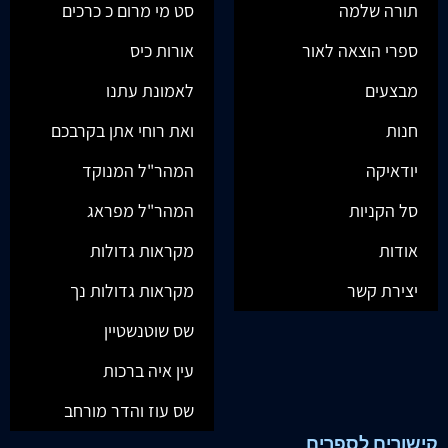
תורה שלמה
סט מי מרום כ כרכים
ספרי הוצאה לאור
אורות כיס
מבצעים
לאמונת עתנו
חנות
ואת רוחי אתן בקרבכם
יודאיקה
המהר"ל המנוקד
סל הקניות
המהר"ל מפראג
אודות
מקראות גדולות
יצירת קשר
מקראות גדולות נך
שס שוטנשטיין
עין איה ברכות
שס עוז והדר מורחב
קישורים לספרים