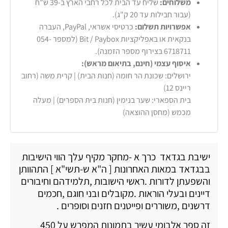
משלוחים:
שליח עד הבית לכל רחבי הארץ ב-39 ש"ח
(עבור חבילות עד 20 ק"ג).
אפשרויות תשלום:
כרטיסי אשראי, PayPal, העברה
בנקאית או באפליקציות Bit / Paybox (למספר 054-
6718711 בצירוף מספר הזמנה).
איסוף עצמי (חינם, בתיאום מראש):
ירושלים: שכונת הר חומה (חנות הבית) | קרית משה (רחוב
ריינס 12)
בית הספארי: שער בנימין (חנות בית הספרים) | מעלה
מכמש (מחסן ההוצאה)
ישיבת בגדאד כרך א -מחקר מקיף עלך הווי הישיבות
בבגדאד במאות האחרונות [ ה"א ש-תשי"א ] התהוותן
והשפעתן לדורות .ראשי הישובות ,תלמידהם וחיבורים
דיינים ובעלי הוראות .מקובלים ובני חוגם ,חכמים
דרשנים ,משוררים ופייטנים חזנים וסופרים .
זה ספר אלבומי עשיר בתמונות המפרש על 450