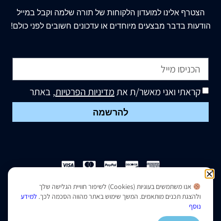
הצטרף
אלינו
למועדון הלקוחות של תורה שלמה וקבל במייל
הודעות בדבר מבצעים מיוחדים או עדכונים חשובים לפני כולם!
קראתי ואני מאשר/ת את
מדיניות הפרטיות
, באתר
להרשמה
אנו משתמשים בעוגיות (Cookies) לשיפור חוויית הגלישה שלך
הצהרת נגישות
|
מדיניות פרטיות
ולהצגת תכנים מותאמים. המשך שימוש באתר מהווה הסכמה לכך.
למידע
נוסף
נבנה ועוצב על ידי –
סמארט סייטס