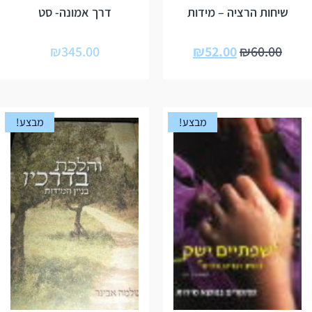
שיחות הרציה – מידות
דרך אמונה- סט
₪
345.00
₪
52.00
₪
60.00
מבצע!
מבצע!