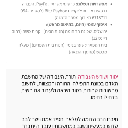
אפשרויות תשלום:
כרטיסי אשראי, PayPal, העברה
בנקאית או באפליקציות Bit / Paybox (למספר 054-
6718711 בצירוף מספר הזמנה).
איסוף עצמי (חינם, בתיאום מראש):
ירושלים: שכונת הר חומה (חנות הבית) | קרית משה (רחוב
ריינס 12)
בית הספארי: שער בנימין (חנות בית הספרים) | מעלה
מכמש (מחסן ההוצאה)
יסוד ושורש העבודה
תורת העבודה של מחשבת
האדם בכוונת התפילה התורה והמצווות, לחשוב
מחשובות טהורות בסוד היראה ולעבוד את השית
בדחילו רחימו.
חיברו הרב הדומה למלאך חסיד אמת וישר לבב
קדוש במעשיו ונשגב במחשבותיו עובד ה יתברך