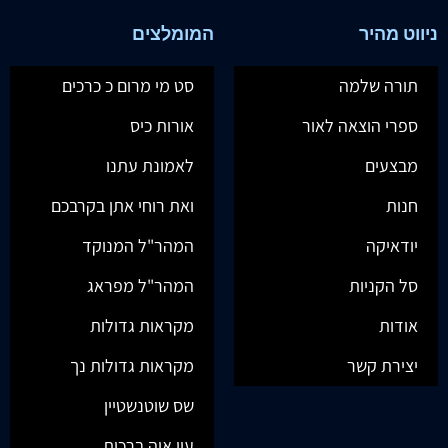
ניווט מהיר
המומלצים
תורה שלמה
סט מי מרום כ כרכים
ספרי הוצאה לאור
אורות כיס
מבצעים
לאמונת עתנו
חנות
ואת רוחי אתן בקרבכם
יודאיקה
המהר"ל המנוקד
סל הקניות
המהר"ל מפראג
אודות
מקראות גדולות
יצירת קשר
מקראות גדולות נך
שס שוטנשטיין
עין איה ברכות