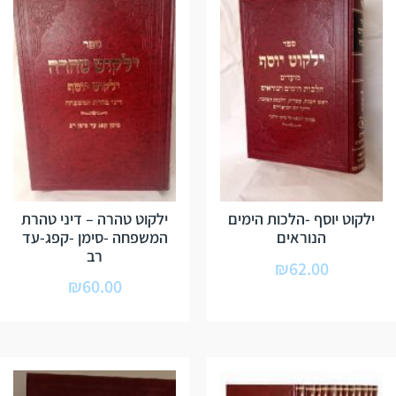
ילקוט יוסף -הלכות הימים
ילקוט טהרה – דיני טהרת
הנוראים
המשפחה -סימן -קפג-עד
רב
₪
62.00
₪
60.00