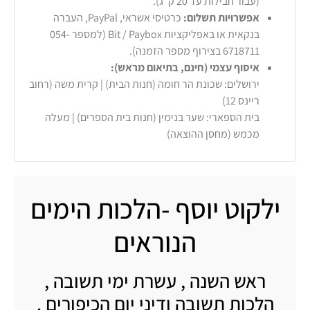
(עבור חבילות עד 20 ק"ג).
אפשרויות תשלום:
כרטיסי אשראי, PayPal, העברה
בנקאית או באפליקציות Bit / Paybox (למספר 054-
6718711 בצירוף מספר הזמנה).
איסוף עצמי (חינם, בתיאום מראש):
ירושלים: שכונת הר חומה (חנות הבית) | קרית משה (רחוב
ריינס 12)
בית הספארי: שער בנימין (חנות בית הספרים) | מעלה
מכמש (מחסן ההוצאה)
ילקוט יוסף -הלכות הימים
הנוראים
ראש השנה , עשרת ימי תשובה ,
הלכות תשובה ודיני יום הכיפורים .