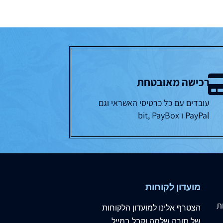
רכישה מאובטחת
עובדים עם כל כרטיסי האשראי וגם
PayPal ו bit, PayBox
מועדון לקוחות
ת
הצטרף
אלינו
למועדון הלקוחות
של תורה שלמה וקבל במייל