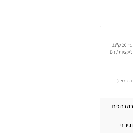
כרטיסי אשראי, PayPal, העברה בנקאית או באפליקציות Bit /
 ההוצאה)
רה נבוכים
בירורי