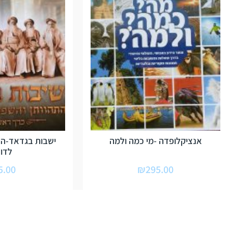
אנציקלופדה -מי כמה ולמה
ישבות בגדאד-הת
לדור
5.00
₪
295.00