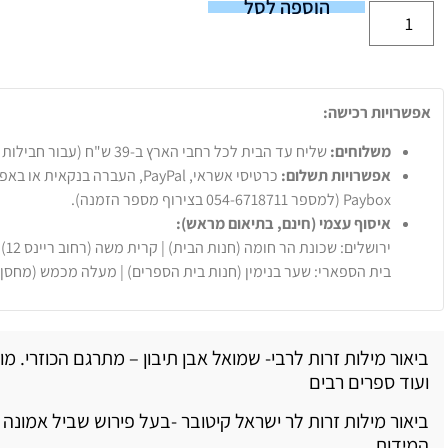
הוספה לסל
אפשרויות רכישה:
משלוחים:
שליח עד הבית לכל רחבי הארץ ב-39 ש"ח (עבור חבילות עד 20 ק"ג).
אפשרויות תשלום:
Paybox (למספר 054-6718711 בצירוף מספר הזמנה).
איסוף עצמי (חינם, בתיאום מראש):
ירושלים: שכונת הר חומה (חנות הבית) | קרית משה (רחוב ריינס 12)
בית הספארי: שער בנימין (חנות בית הספרים) | מעלה מכמש (מחסן
ביאור מילות זרות לרבי- שמואל אבן תיבון – מתרגם הכוזרי. מו
ועוד ספרים רבים
ביאור מילות זרות לר ישראל קיטובר -בעל פירוש שביל אמונה ו
המידות