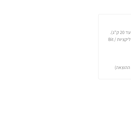
כרטיסי אשראי, PayPal, העברה בנקאית או באפליקציות Bit /
 ההוצאה)