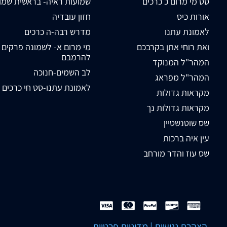
סט מי מרום כ כרכים
שמועות ראיה- בראשית שמו
אורות כיס
חזון עובדיה
לאמונת עתנו
מדרש רבה-ה כרכים
ואת רוחי אתן בקרבכם
מי מרום א- לשמונה פרקים
להרמבם
המהר"ל המנוקד
לב השמים-חנוכה
המהר"ל מפראג
לאמונת עתנו-סט חי כרכים
מקראות גדולות
מקראות גדולות נך
שס שוטנשטיין
עין איה ברכות
שס עוז והדר מורחב
הצהרת נגישות
|
מדיניות פרטיות