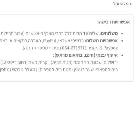
המלאי אזל
אפשרויות רכישה:
משלוחים:
שליח עד הבית לכל רחבי הארץ ב-39 ש"ח (עבור חבילות עד 20 ק"ג).
אפשרויות תשלום:
Paybox (למספר 054-6718711 בצירוף מספר הזמנה).
איסוף עצמי (חינם, בתיאום מראש):
ירושלים: שכונת הר חומה (חנות הבית) | קרית משה (רחוב ריינס 12)
בית הספארי: שער בנימין (חנות בית הספרים) | מעלה מכמש (מחסן