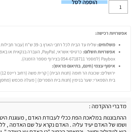
הוספה לסל
אפשרויות רכישה:
משלוחים:
שליח עד הבית לכל רחבי הארץ ב-39 ש"ח (עבור חבילות עד 20 ק"ג).
אפשרויות תשלום:
Paybox (למספר 054-6718711 בצירוף מספר הזמנה).
איסוף עצמי (חינם, בתיאום מראש):
ירושלים: שכונת הר חומה (חנות הבית) | קרית משה (רחוב ריינס 12)
בית הספארי: שער בנימין (חנות בית הספרים) | מעלה מכמש (מחסן
מדברי ההקדמה :
ההתבוננות במלאכת הפת ככלי לעבודת האדם , מעוגנת היט
ושמו של האדם יעיד עליה . האדם נקרא על שם האדמה , ל
הוא לגידוליה יחשב , וכמאמר הכתוב "כי האדם עץ השדה " ועל