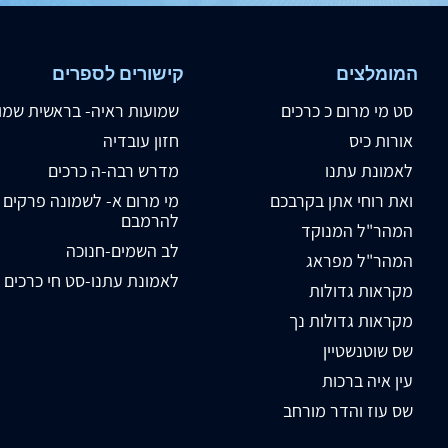
המומלצים
קישורים לספרים
סט מי מרום כ כרכים
שמועות ראיה- בראשית שמו
אורות כיס
חזון עובדיה
לאמונת עתנו
מדרש רבה-ה כרכים
ואת רוחי אתן בקרבכם
מי מרום א- לשמונה פרקים
להרמבם
המהר"ל המנוקד
לב השמים-חנוכה
המהר"ל מפראג
לאמונת עתנו-סט חי כרכים
מקראות גדולות
מקראות גדולות נך
שס שוטנשטיין
עין איה ברכות
שס עוז והדר מורחב