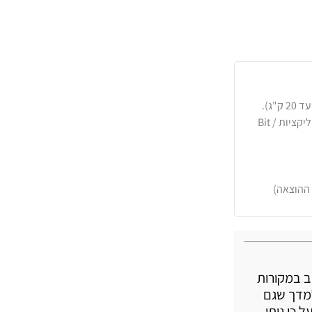
כרטיסי אשראי, PayPal, העברה בנקאית או באפליקציות Bit /
 ההוצאה)
ב במקורות
למדך שגם
 כן ניתן