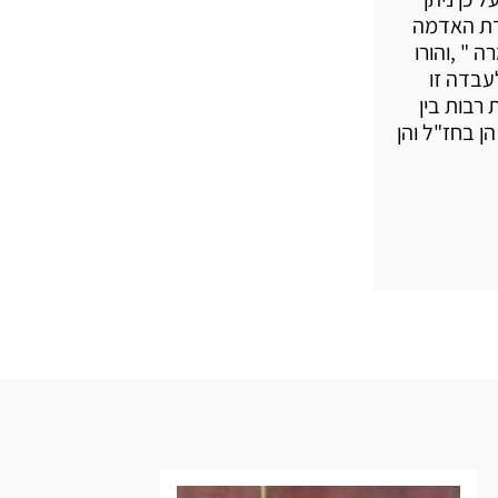
דת האדמה
ה " ,והורו
עבדה זו
 רבות בין
ן בחז"ל והן